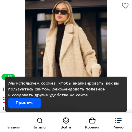
-1.8%
Мы используем
cookies
, чтобы анализировать, как вы
пользуетесь сайтом, рекомендовать
полезное
13843 ₽
14100 ₽
и создавать другие удобства на сайте
Осталось 599 шт
Принять
Шуба искусственная MARCO BAY
4.5
2 оценки
Выбрать
Главная
Каталог
Войти
Корзина
Меню