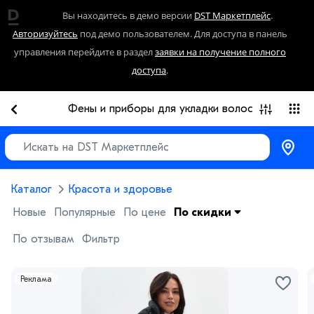
Вы находитесь в демо версии
DST Маркетплейс
.
Авторизуйтесь
под демо пользователем. Для доступа в панель
управления перейдите в раздел
заявки на получение полного
доступа
.
Фены и приборы для укладки волос
Каталог
Красота и здоровье
Новые
Популярные
По цене
По скидки
По отзывам
Фильтр
Реклама