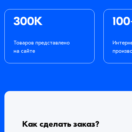
300K
100
Товаров представлено
Интерн
на сайте
произв
Как сделать заказ?