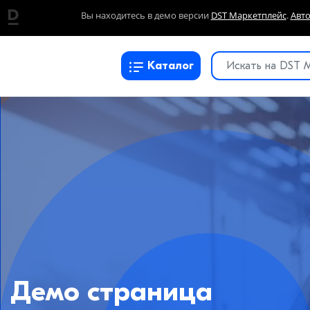
Вы находитесь в демо версии
DST Маркетплейс
.
Авт
Каталог
Демо страница