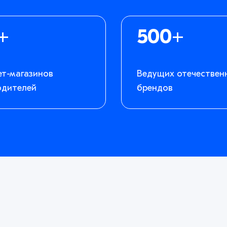
+
500+
ет-магазинов
Ведущих отечествен
одителей
брендов