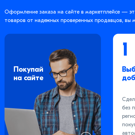
Оформление заказа на сайте в маркетплейсе — эт
товаров от надежных проверенных продавцов, вы м
1
Покупай
Выб
на сайте
доб
Сдел
без 
реги
поку
авто