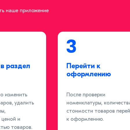
ить наше приложение
3
в раздел
Перейти к
оформлению
но изменить
После проверки
аров, удалить
номенклатуры, количеств
ры,
стоимости товаров пере
 ценой и
к оформлению.
тью товаров.