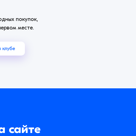
одных покупок,
первом месте.
 клубе
а сайте