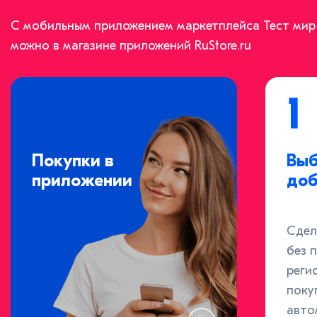
С мобильным приложением маркетплейса Тест мир 
можно в магазине приложений RuStore.ru
1
Покупки в
Выб
приложении
доб
Сдел
без 
реги
поку
авто