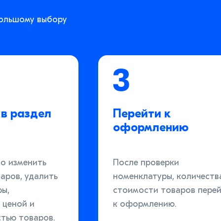
большому выбору
3
в раздел
Перейти к
оформлению
но изменить
После проверки
аров, удалить
номенклатуры, количеств
ры,
стоимости товаров пере
 ценой и
к оформлению.
тью товаров.