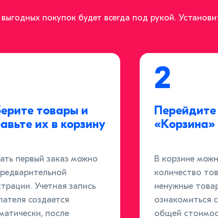
выгодных покупок будет всегда под рукой. Установ
2
ерите товары и
Перейдите 
авьте их в корзину
«Корзина»
ать первый заказ можно
В корзине мож
предварительной
количество тов
страции. Учетная запись
ненужные това
пателя создается
ознакомиться с
матически, после
общей стоимос