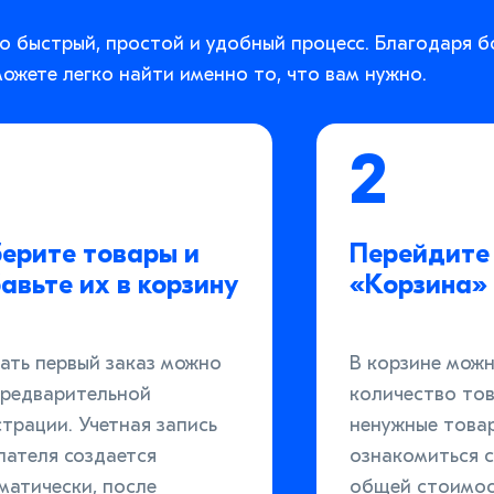
о быстрый, простой и удобный процесс. Благодаря 
ожете легко найти именно то, что вам нужно.
2
ерите товары и
Перейдите 
авьте их в корзину
«Корзина»
ать первый заказ можно
В корзине мож
предварительной
количество тов
страции. Учетная запись
ненужные това
пателя создается
ознакомиться с
матически, после
общей стоимос