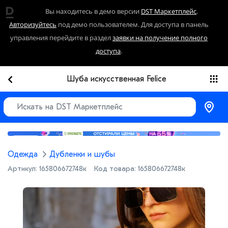
Вы находитесь в демо версии
DST Маркетплейс
.
Авторизуйтесь
под демо пользователем. Для доступа в панель
управления перейдите в раздел
заявки на получение полного
доступа
.
Шуба искусственная Felice
Реклама
Одежда
Дубленки и шубы
Артикул:
165806672748к
Код товара:
165806672748к