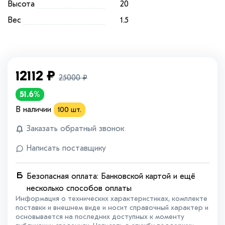
Высота
20
модели, которые идеально сочетаются с различными
Вес
1.5
стилями одежды. Для тех, кто предпочитает длинные
варианты, у нас есть шубы женские искусственные
длинные. И, конечно же, мы не забыли о нежных
оттенках! В нашем ассортименте есть шуба розовая,
12112
₽
белая, черная, которая добавит романтики в ваш
25000
₽
зимний образ. Выбирайте свою идеальную шубу и
51.6%
оставайтесь стильными и теплыми этой зимой!
В наличии
100
шт.
Заказать обратный звонок
Написать поставщику
Безопасная оплата: Банковской картой и ещё
несколько способов оплаты
Информация о технических характеристиках, комплекте
поставки и внешнем виде и носит справочный характер и
основывается на последних доступных к моменту