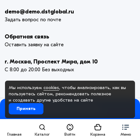
demo@demo.dstglobal.ru
Задать вопрос по почте
Обратная связь
Оставить заявку на сайте
г. Москва, Проспект Мира, дом 10
С 8:00 до 20:00 Без выходных
Мы используем
cookies
, чтобы анализировать, как вы
пользуетесь сайтом, рекомендовать
полезное
и создавать другие удобства на сайте
Добавить в корзину
Принять
© 2005-2025. ООО «Демо Компания», официальный сайт. Сайт
demo.dstglobal.ru использует куки-файлы и другие технологии,
чтобы помочь вам в навигации, а также предоставить лучший
пользовательский опыт, анализировать использование наших
продуктов и услуг, повысить качество рекламных и
Главная
Каталог
Войти
Корзина
Меню
маркетинговых активностей. Если Вы не хотите, чтобы Ваши