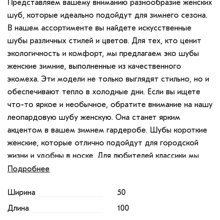
Представляем вашему вниманию разнообразие женских
шуб, которые идеально подойдут для зимнего сезона.
В нашем ассортименте вы найдете искусственные
шубы различных стилей и цветов. Для тех, кто ценит
экологичность и комфорт, мы предлагаем эко шубы
женские зимние, выполненные из качественного
экомеха. Эти модели не только выглядят стильно, но и
обеспечивают тепло в холодные дни. Если вы ищете
что-то яркое и необычное, обратите внимание на нашу
леопардовую шубу женскую. Она станет ярким
акцентом в вашем зимнем гардеробе. Шубы короткие
женские, которые отлично подойдут для городской
жизни и удобны в носке. Для любителей классики мы
рекомендуем шубу искусственную под норку, которая
Подробнее
придаст вашему образу элегантности. А если вам
Ширина
50
нужна дополнительная защита от холода, выберите
шубу женскую искусственную зимнюю с капюшоном. Не
Длина
100
забудьте обратить внимание на наши укороченные