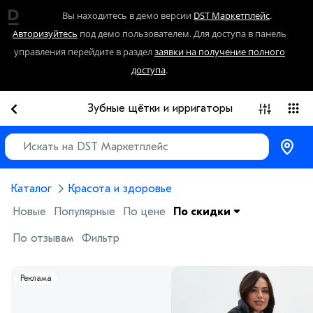
Вы находитесь в демо версии
DST Маркетплейс
.
Авторизуйтесь
под демо пользователем. Для доступа в панель
управления перейдите в раздел
заявки на получение полного
доступа
.
Зубные щётки и ирригаторы
Каталог
Красота и здоровье
Новые
Популярные
По цене
По скидки
По отзывам
Фильтр
Реклама