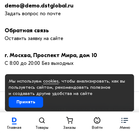
demo@demo.dstglobal.ru
Задать вопрос по почте
Обратная связь
Оставить заявку на сайте
г. Москва, Проспект Мира, дом 10
С 8:00 до 20:00 Без выходных
Мы используем
cookies
, чтобы анализировать, как вы
пользуетесь сайтом, рекомендовать
полезное
и создавать другие удобства на сайте
Принять
© 2005-2025. ООО «Демо Компания», официальный сайт. Сайт
demo.dstglobal.ru использует куки-файлы и другие технологии,
чтобы помочь вам в навигации, а также предоставить лучший
пользовательский опыт, анализировать использование наших
продуктов и услуг, повысить качество рекламных и
Главная
Товары
Заказы
Войти
Меню
маркетинговых активностей. Если Вы не хотите, чтобы Ваши
пользовательские данные обрабатывались, пожалуйста,