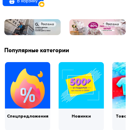
В корзину
Реклама
Реклама
Популярные категории
Спецпредложения
Новинки
Товар