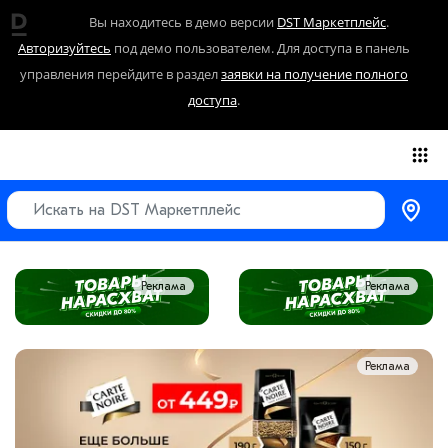
Вы находитесь в демо версии
DST Маркетплейс
.
Авторизуйтесь
под демо пользователем. Для доступа в панель
управления перейдите в раздел
заявки на получение полного
доступа
.
Реклама
Реклама
Реклама