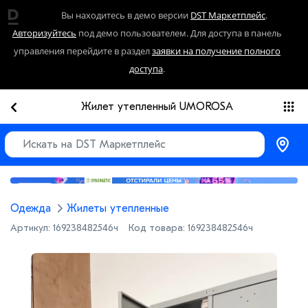
Вы находитесь в демо версии
DST Маркетплейс
.
Авторизуйтесь
под демо пользователем. Для доступа в панель
управления перейдите в раздел
заявки на получение полного
доступа
.
Жилет утепленный UMOROSA
Реклама
Одежда
Жилеты утепленные
Артикул:
169238482546ч
Код товара:
169238482546ч