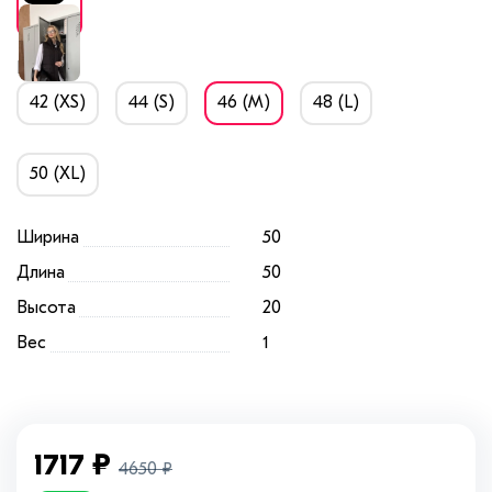
Размер
42 (XS)
44 (S)
46 (M)
48 (L)
50 (XL)
Ширина
50
Длина
50
Высота
20
Вес
1
1717
₽
4650
₽