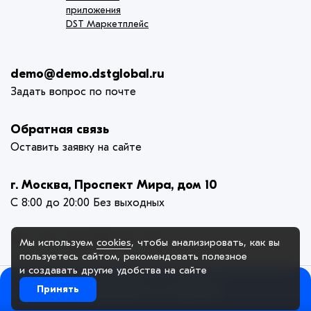
приложения
DST Маркетплейс
demo@demo.dstglobal.ru
Задать вопрос по почте
Обратная связь
Оставить заявку на сайте
г. Москва, Проспект Мира, дом 10
С 8:00 до 20:00 Без выходных
Мы используем
cookies
, чтобы анализировать, как вы
пользуетесь сайтом, рекомендовать
полезное
и создавать другие удобства на сайте
Добавить в корзину
Принять
© 2005-2025. ООО «Демо Компания», официальный сайт. Сайт
demo.dstglobal.ru использует куки-файлы и другие технологии,