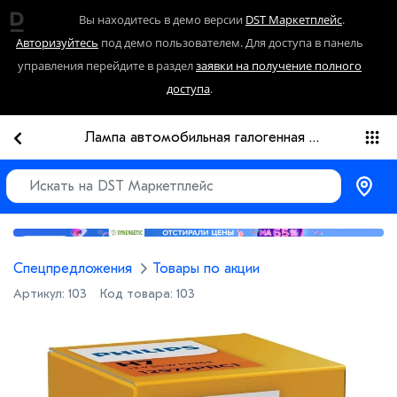
Вы находитесь в демо версии
DST Маркетплейс
.
Авторизуйтесь
под демо пользователем. Для доступа в панель
управления перейдите в раздел
заявки на получение полного
доступа
.
Лампа автомобильная галогенная Philips Vision +30% 12972PRC1 H7 12V 55W PX26d 1
Реклама
Спецпредложения
Товары по акции
Артикул:
103
Код товара:
103