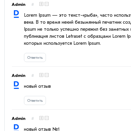
Admin
#
Lorem Ipsum — это текст-«рыба», часто использу
века. В то время некий безымянный печатник с
Ipsum не только успешно пережил без заметных и
публикация листов Letraset с образцами Lorem I
которых используется Lorem Ipsum.
Ответить
Admin
#
новый отзыв
Ответить
Admin
#
новый отзыв №1