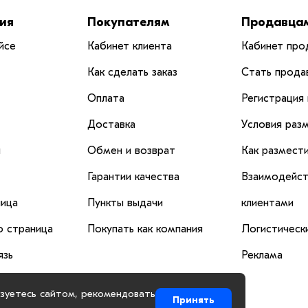
ия
Покупателям
Продавца
йсе
Кабинет клиента
Кабинет про
Как сделать заказ
Стать прода
Оплата
Регистрация
Доставка
Условия раз
и
Обмен и возврат
Как размест
Гарантии качества
Взаимодейст
ица
Пункты выдачи
клиентами
 страница
Покупать как компания
Логистическ
язь
Реклама
ьзуетесь сайтом, рекомендовать
Принять