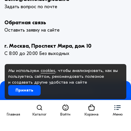
Задать вопрос по почте
Обратная связь
Оставить заявку на сайте
г. Москва, Проспект Мира, дом 10
С 8:00 до 20:00 Без выходных
Мы используем
cookies
, чтобы анализировать, как вы
пользуетесь сайтом, рекомендовать
полезное
и создавать другие удобства на сайте
Добавить в корзину
Принять
© 2005-2025. ООО «Демо Компания», официальный сайт. Сайт
demo.dstglobal.ru использует куки-файлы и другие технологии,
чтобы помочь вам в навигации, а также предоставить лучший
пользовательский опыт, анализировать использование наших
продуктов и услуг, повысить качество рекламных и
Главная
Каталог
Войти
Корзина
Меню
маркетинговых активностей. Если Вы не хотите, чтобы Ваши
пользовательские данные обрабатывались, пожалуйста,
ограничьте их использование в своём браузере.