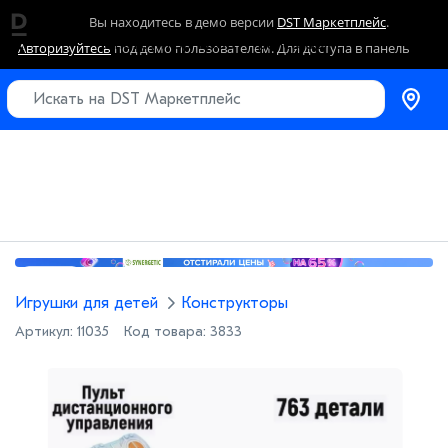
Вы находитесь в демо версии
DST Маркетплейс
.
Конструктор Робот Трансформер 2в1 763 детали
Авторизуйтесь
под демо пользователем. Для доступа в панель
управления перейдите в раздел
заявки на получение полного
доступа
.
Реклама
Игрушки для детей
Конструкторы
Артикул:
11035
Код товара:
3833