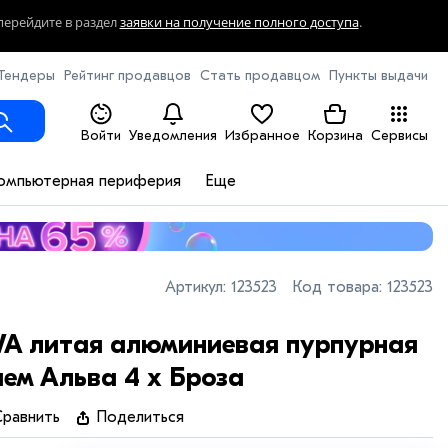
перейдите в раздел
заявки на получение полного доступа
.
Тендеры
Рейтинг продавцов
Стать продавцом
Пункты выдачи
Войти
Уведомления
Избранное
Корзина
Сервисы
омпьютерная периферия
Еще
Артикул:
123523
Код товара:
123523
A литая алюминиевая пурпурная
ем Альва 4 x Броза
равнить
Поделиться