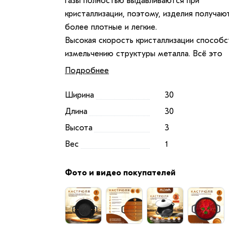
газы полностью выдавливаются при
кристаллизации, поэтому, изделия получаю
более плотные и легкие.
Высокая скорость кристаллизации способс
измельчению структуры металла. Всё это
повышает её физические свойства:
Подробнее
— Тесты на прочность показывают увелич
показателей в 2-4 раза по сравнению с др
Ширина
30
методами производства.
Длина
30
— Полученный продукт по свойствам
Высота
3
приближен к изделиям из титановых сплаво
Вес
1
хотя имеют литую структуру.
Наша продукция плотная, легкая, надёжная
Фото и видео покупателей
максимально устойчива к деформациям.