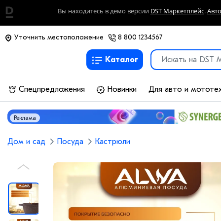
Вы находитесь в демо версии
DST Маркетплейс
.
Авт
Уточнить местоположение
8 800 1234567
Каталог
Спецпредложения
Новинки
Для авто и мототе
Реклама
Дом и сад
Посуда
Кастрюли
P
r
e
vi
o