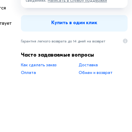
сведениях.
Написать в службу поддержки
тся
Купить в один клик
твует
Гарантия легкого возврата до 14 дней на возврат
ение
угими
Часто задаваемые вопросы
Как сделать заказ
Доставка
Оплата
Обмен и возврат
в,
 и