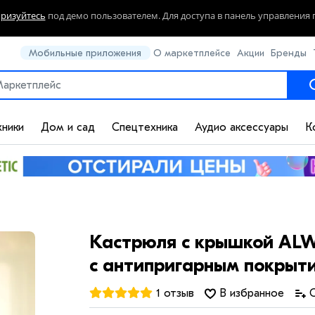
оризуйтесь
под демо пользователем. Для доступа в панель управления 
Мобильные приложения
О маркетплейсе
Акции
Бренды
хники
Дом и сад
Спецтехника
Аудио аксессуары
К
Кастрюля с крышкой ALW
с антипригарным покрыти
1 отзыв
В избранное
С