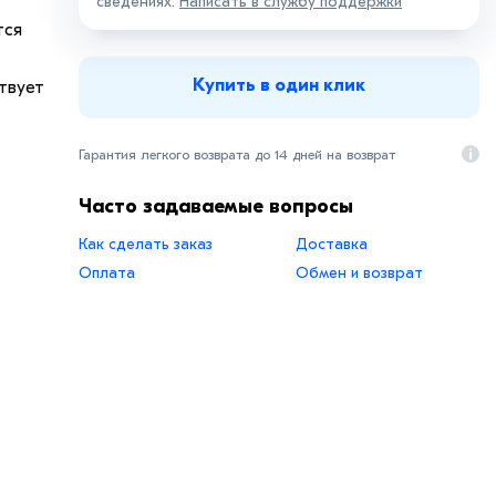
сведениях.
Написать в службу поддержки
тся
Купить в один клик
твует
Гарантия легкого возврата до 14 дней на возврат
ение
угими
Часто задаваемые вопросы
Как сделать заказ
Доставка
Оплата
Обмен и возврат
в,
 и