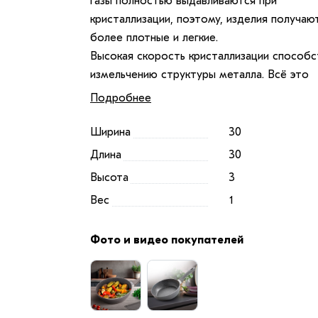
газы полностью выдавливаются при
кристаллизации, поэтому, изделия получаю
более плотные и легкие.
Высокая скорость кристаллизации способс
измельчению структуры металла. Всё это
повышает её физические свойства:
Подробнее
— Тесты на прочность показывают увелич
показателей в 2-4 раза по сравнению с др
Ширина
30
методами производства.
Длина
30
— Полученный продукт по свойствам
Высота
3
приближен к изделиям из титановых сплаво
Вес
1
хотя имеют литую структуру.
Наша продукция плотная, легкая, надёжная
Фото и видео покупателей
максимально устойчива к деформациям.