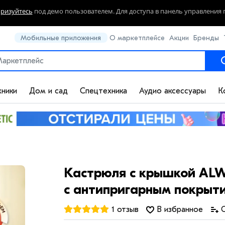
оризуйтесь
под демо пользователем. Для доступа в панель управления 
Мобильные приложения
О маркетплейсе
Акции
Бренды
хники
Дом и сад
Спецтехника
Аудио аксессуары
К
Кастрюля с крышкой ALW
с антипригарным покрыти
1 отзыв
В избранное
С