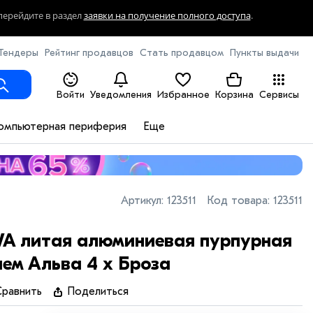
перейдите в раздел
заявки на получение полного доступа
.
Тендеры
Рейтинг продавцов
Стать продавцом
Пункты выдачи
Войти
Уведомления
Избранное
Корзина
Сервисы
омпьютерная периферия
Еще
Артикул:
123511
Код товара:
123511
A литая алюминиевая пурпурная
ем Альва 4 x Броза
равнить
Поделиться