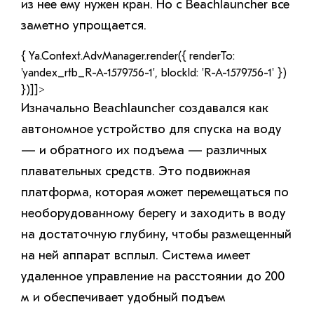
из нее ему нужен кран. Но с Beachlauncher все
заметно упрощается.
{ Ya.Context.AdvManager.render({ renderTo:
'yandex_rtb_R-A-1579756-1', blockId: 'R-A-1579756-1' })
})]]>
Изначально Beachlauncher создавался как
автономное устройство для спуска на воду
— и обратного их подъема — различных
плавательных средств. Это подвижная
платформа, которая может перемещаться по
необорудованному берегу и заходить в воду
на достаточную глубину, чтобы размещенный
на ней аппарат всплыл. Система имеет
удаленное управление на расстоянии до 200
м и обеспечивает удобный подъем